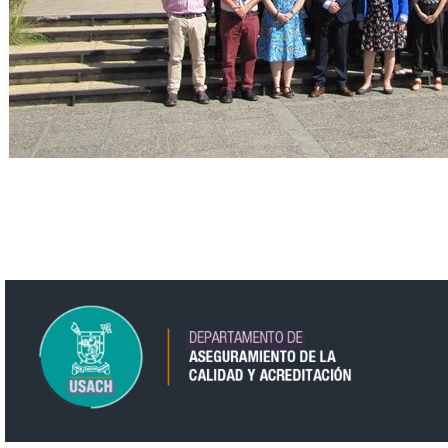
pag_web_dac_banner_logo_dac.png