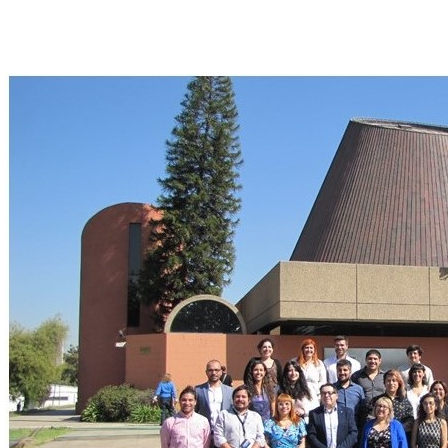
finaldac3.jpg